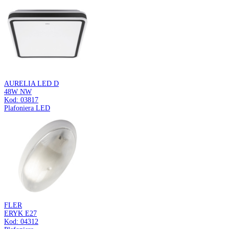
FANTA C
BLACK
Kod: 04878
Pierścień ozdobny