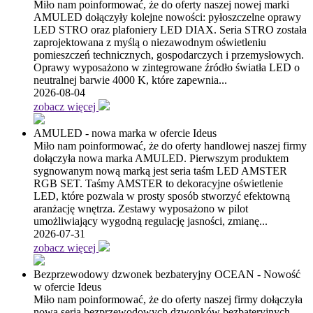
Miło nam poinformować, że do oferty naszej nowej marki
AMULED dołączyły kolejne nowości: pyłoszczelne oprawy
LED STRO oraz plafoniery LED DIAX. Seria STRO została
zaprojektowana z myślą o niezawodnym oświetleniu
pomieszczeń technicznych, gospodarczych i przemysłowych.
Oprawy wyposażono w zintegrowane źródło światła LED o
neutralnej barwie 4000 K, które zapewnia...
2026-08-04
zobacz więcej
AMULED - nowa marka w ofercie Ideus
Miło nam poinformować, że do oferty handlowej naszej firmy
dołączyła nowa marka AMULED. Pierwszym produktem
sygnowanym nową marką jest seria taśm LED AMSTER
RGB SET. Taśmy AMSTER to dekoracyjne oświetlenie
LED, które pozwala w prosty sposób stworzyć efektowną
aranżację wnętrza. Zestawy wyposażono w pilot
umożliwiający wygodną regulację jasności, zmianę...
2026-07-31
zobacz więcej
Bezprzewodowy dzwonek bezbateryjny OCEAN - Nowość
w ofercie Ideus
Miło nam poinformować, że do oferty naszej firmy dołączyła
nowa seria bezprzewodowych dzwonków bezbateryjnych