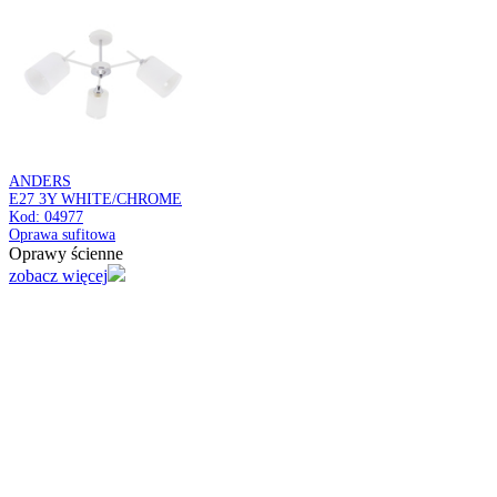
CONNECTOR
PS230V L BLACK
Kod: 04111
Łącznik do szynoprzewodów
Oprawy ścienne
zobacz więcej
LORETA TRA
E14 BLACK/GOLDEN
Kod: 04166