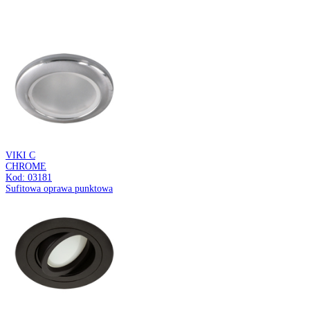
STRO LED
36W NW
Kod: 05093
Oprawa pyłoszczelna LED