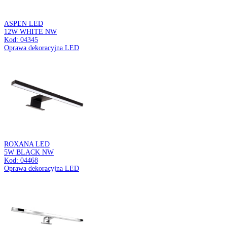
LORETA SPT
E14 3L BLACK/GOLDEN
Kod: 04223
Oprawa ścienno-sufitowa