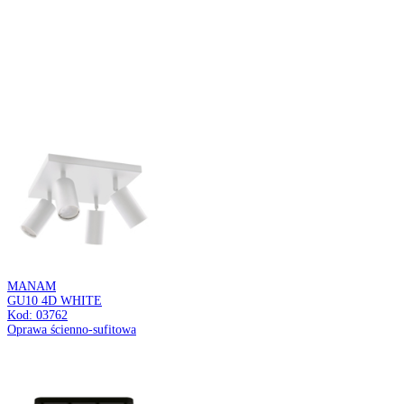
TRACK
1M BLACK
Kod: 02437
Szynoprzewód