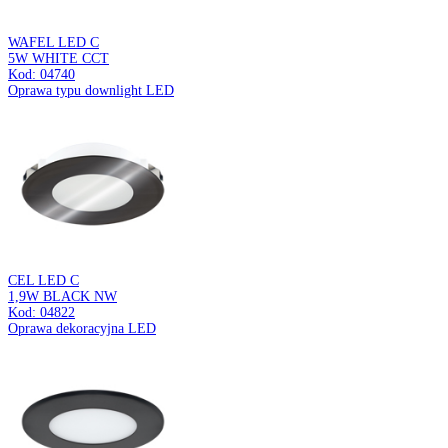
VIKI C
CHROME
Kod: 03181
Sufitowa oprawa punktowa
LUBA C