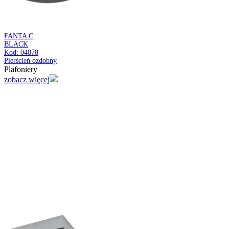
BLACK
Kod: 04042
Pierścień ozdobny
Plafoniery
zobacz więcej
DUKAT C
BLACK
Kod: 04349
Sufitowa oprawa punktowa