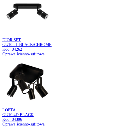
PIANO TRA
GU10 SILVER/BLACK
Kod: 04092
Oprawa do zamontowania na szynoprzewodzie
CONNECTOR
PS230V L WHITE
Kod: 04110
Łącznik do szynoprzewodów