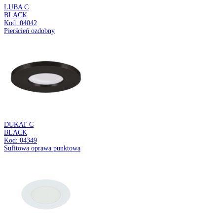
GLASI LED
3W BLACK RGBY
Kod: 04926
Lampa solarna LED