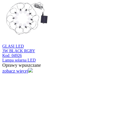
LAMEL
E14 2L
Kod: 05089
Oprawa ścienno-sufitowa
Oprawy wpuszczane
zobacz więcej
SFORA C
BLACK
Kod: 04988
Pierścień ozdobny