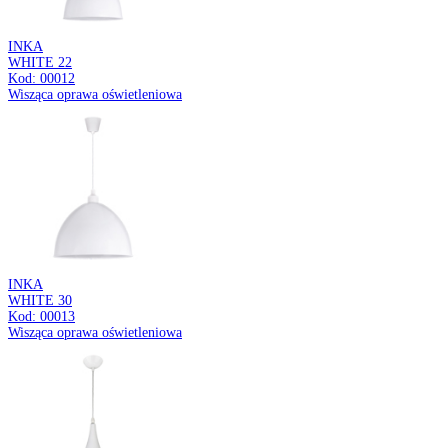
AURELIA LED D
48W NW
Kod: 03817
Plafoniera LED
FLER
ERYK E27
Kod: 04312
Plafoniera