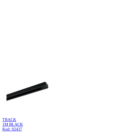
INKA
WHITE 22
Kod: 00012
Wisząca oprawa oświetleniowa
INKA
WHITE 30