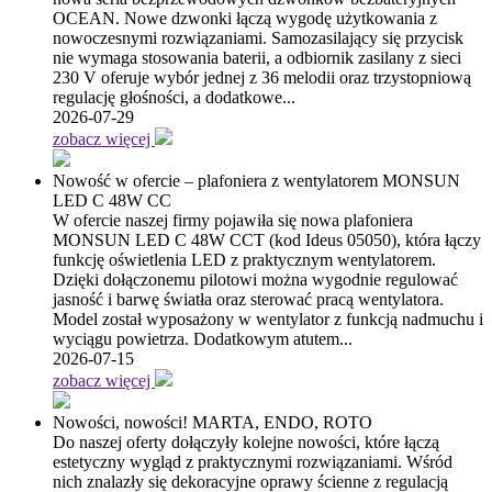
OCEAN. Nowe dzwonki łączą wygodę użytkowania z
nowoczesnymi rozwiązaniami. Samozasilający się przycisk
nie wymaga stosowania baterii, a odbiornik zasilany z sieci
230 V oferuje wybór jednej z 36 melodii oraz trzystopniową
regulację głośności, a dodatkowe...
2026-07-29
zobacz więcej
Nowość w ofercie – plafoniera z wentylatorem MONSUN
LED C 48W CC
W ofercie naszej firmy pojawiła się nowa plafoniera
MONSUN LED C 48W CCT (kod Ideus 05050), która łączy
funkcję oświetlenia LED z praktycznym wentylatorem.
Dzięki dołączonemu pilotowi można wygodnie regulować
jasność i barwę światła oraz sterować pracą wentylatora.
Model został wyposażony w wentylator z funkcją nadmuchu i
wyciągu powietrza. Dodatkowym atutem...
2026-07-15
zobacz więcej
Nowości, nowości! MARTA, ENDO, ROTO
Do naszej oferty dołączyły kolejne nowości, które łączą
estetyczny wygląd z praktycznymi rozwiązaniami. Wśród
nich znalazły się dekoracyjne oprawy ścienne z regulacją