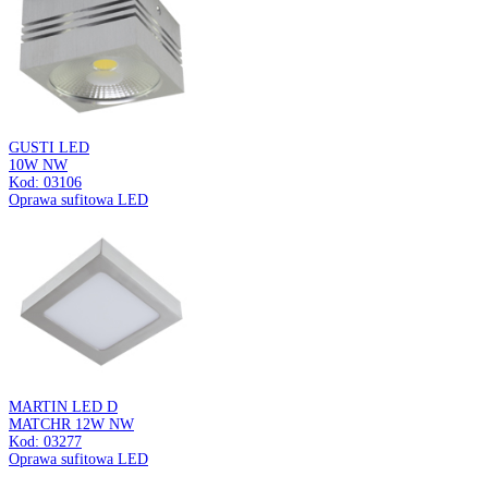
WAFEL LED C
5W WHITE CCT
Kod: 04740
Oprawa typu downlight LED
CEL LED C
1,9W BLACK NW
Kod: 04822
Oprawa dekoracyjna LED