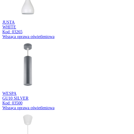
OLGA LED D
24W BLACK CCT
Kod: 04411
Oprawa sufitowa LED
WINYL LED PIR
18W NW