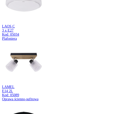
ELZA LED
0,2W DARK GREY/GOLD CW
Kod: 04883
Lampa solarna LED
MILENA C
E27
Kod: 04936