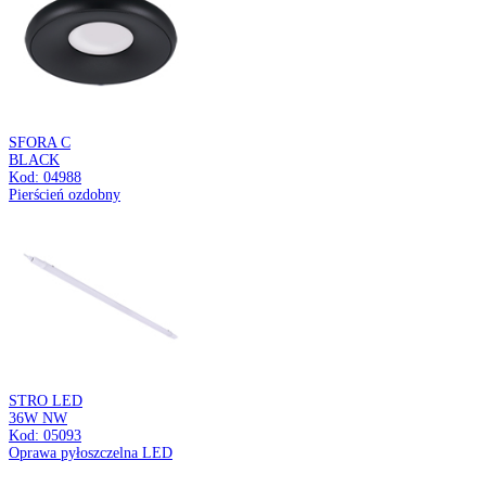
Plafoniera
LAOS C
3 x E27
Kod: 05034
Plafoniera