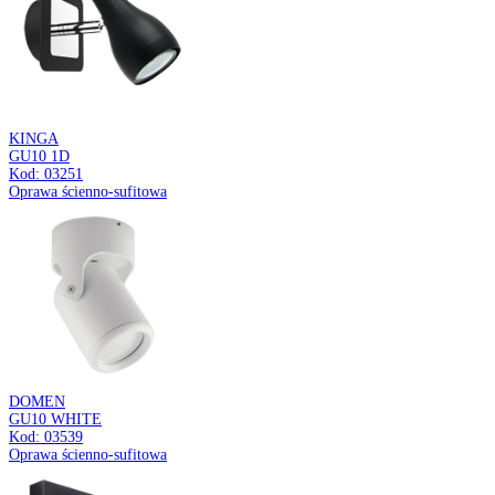
SOFIA
3xGU10 WHITE
Kod: 04032
Oprawa do zamontowania na szynoprzewodzie (3 szt.)/Szynoprz