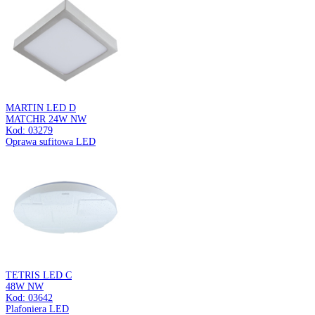
CEL LED C
1,9W WHITE NW
Kod: 04821
Oprawa dekoracyjna LED
ENDO C
WHITE
Kod: 05080