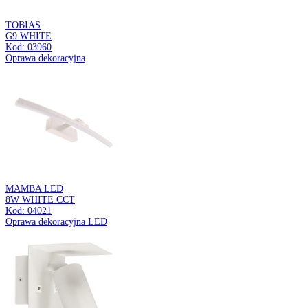
TOMI
GU10 4I
Kod: 03049
Oprawa ścienno-sufitowa
KINGA
GU10 1D