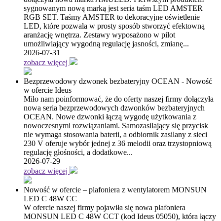
sygnowanym nową marką jest seria taśm LED AMSTER
RGB SET. Taśmy AMSTER to dekoracyjne oświetlenie
LED, które pozwala w prosty sposób stworzyć efektowną
aranżację wnętrza. Zestawy wyposażono w pilot
umożliwiający wygodną regulację jasności, zmianę...
2026-07-31
zobacz więcej
Bezprzewodowy dzwonek bezbateryjny OCEAN - Nowość
w ofercie Ideus
Miło nam poinformować, że do oferty naszej firmy dołączyła
nowa seria bezprzewodowych dzwonków bezbateryjnych
OCEAN. Nowe dzwonki łączą wygodę użytkowania z
nowoczesnymi rozwiązaniami. Samozasilający się przycisk
nie wymaga stosowania baterii, a odbiornik zasilany z sieci
230 V oferuje wybór jednej z 36 melodii oraz trzystopniową
regulację głośności, a dodatkowe...
2026-07-29
zobacz więcej
Nowość w ofercie – plafoniera z wentylatorem MONSUN
LED C 48W CC
W ofercie naszej firmy pojawiła się nowa plafoniera
MONSUN LED C 48W CCT (kod Ideus 05050), która łączy