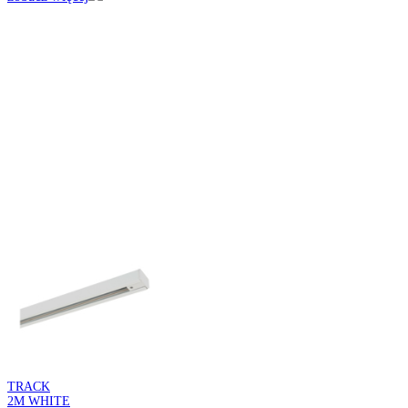
INKA
WHITE 30
Kod: 00013
Wisząca oprawa oświetleniowa
WESPA