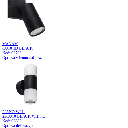
SOFIA TRA
GU10 WHITE
Kod: 04081
Oprawa do zamontowania na szynoprzewodzie
CONNECTOR
PS230V L BLACK
Kod: 04111
Łącznik do szynoprzewodów