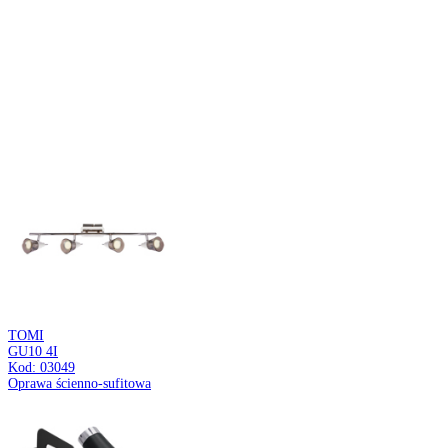
TRACK
2M WHITE
Kod: 02439
Szynoprzewód