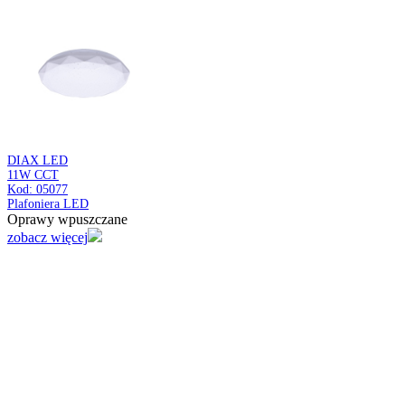
ARENA LED
24W CCT
Kod: 04892
Magnetyczny moduł LED
Oprawy wpuszczane
zobacz więcej
LIRA LED C
9/12/15W WHITE CCT
Kod: 05051
Oprawa typu downlight LED