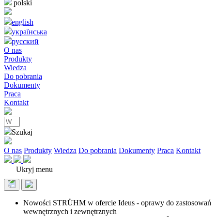
polski
english
українська
pусский
O nas
Produkty
Wiedza
Do pobrania
Dokumenty
Praca
Kontakt
Szukaj
O nas
Produkty
Wiedza
Do pobrania
Dokumenty
Praca
Kontakt
Ukryj menu
Nowości STRÜHM w ofercie Ideus - oprawy do zastosowań
wewnętrznych i zewnętrznych