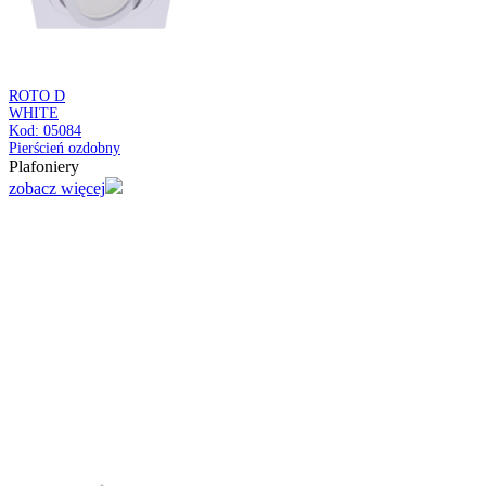
SLIM IRON LED D
6W NW
Kod: 03571
Sufitowa oprawa punktowa LED
Plafoniery
zobacz więcej
PANAMA C
BLACK/GOLDEN
Kod: 04272
Pierścień ozdobny