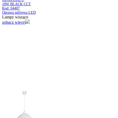
Oprawa sufitowa LED
Lampy wiszące
zobacz więcej
TETRIS LED C
48W NW
Kod: 03642
Plafoniera LED