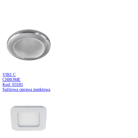
MARTA LED
12W BLACK CCT
Kod: 05087
Oprawa dekoracyjna LED