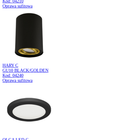
MARTIN LED D
MATCHR 24W NW
Kod: 03279