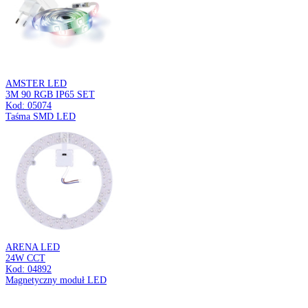
KAMILA C
3 x E27
Kod: 05030
Plafoniera
LIRA LED C
12/15/18W BLACK CCT