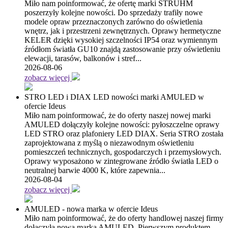
Miło nam poinformować, że ofertę marki STRÜHM
poszerzyły kolejne nowości. Do sprzedaży trafiły nowe
modele opraw przeznaczonych zarówno do oświetlenia
wnętrz, jak i przestrzeni zewnętrznych. Oprawy hermetyczne
KELER dzięki wysokiej szczelności IP54 oraz wymiennym
źródłom światła GU10 znajdą zastosowanie przy oświetleniu
elewacji, tarasów, balkonów i stref...
2026-08-06
zobacz więcej
STRO LED i DIAX LED nowości marki AMULED w
ofercie Ideus
Miło nam poinformować, że do oferty naszej nowej marki
AMULED dołączyły kolejne nowości: pyłoszczelne oprawy
LED STRO oraz plafoniery LED DIAX. Seria STRO została
zaprojektowana z myślą o niezawodnym oświetleniu
pomieszczeń technicznych, gospodarczych i przemysłowych.
Oprawy wyposażono w zintegrowane źródło światła LED o
neutralnej barwie 4000 K, które zapewnia...
2026-08-04
zobacz więcej
AMULED - nowa marka w ofercie Ideus
Miło nam poinformować, że do oferty handlowej naszej firmy
dołączyła nowa marka AMULED. Pierwszym produktem