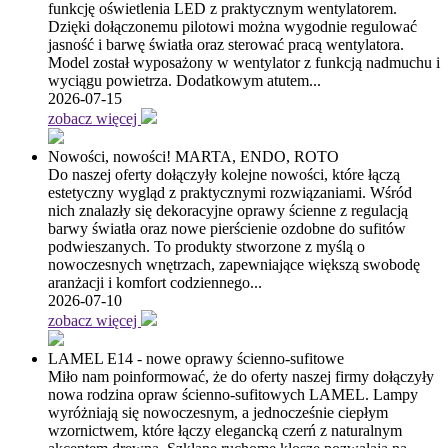
funkcję oświetlenia LED z praktycznym wentylatorem.
Dzięki dołączonemu pilotowi można wygodnie regulować
jasność i barwę światła oraz sterować pracą wentylatora.
Model został wyposażony w wentylator z funkcją nadmuchu i
wyciągu powietrza. Dodatkowym atutem...
2026-07-15
zobacz więcej
Nowości, nowości! MARTA, ENDO, ROTO
Do naszej oferty dołączyły kolejne nowości, które łączą
estetyczny wygląd z praktycznymi rozwiązaniami. Wśród
nich znalazły się dekoracyjne oprawy ścienne z regulacją
barwy światła oraz nowe pierścienie ozdobne do sufitów
podwieszanych. To produkty stworzone z myślą o
nowoczesnych wnętrzach, zapewniające większą swobodę
aranżacji i komfort codziennego...
2026-07-10
zobacz więcej
LAMEL E14 - nowe oprawy ścienno-sufitowe
Miło nam poinformować, że do oferty naszej firmy dołączyły
nowa rodzina opraw ścienno-sufitowych LAMEL. Lampy
wyróżniają się nowoczesnym, a jednocześnie ciepłym
wzornictwem, które łączy elegancką czerń z naturalnym