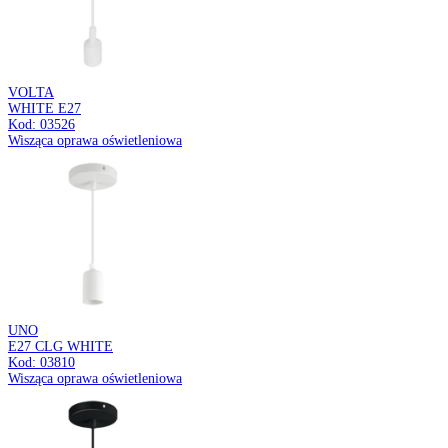
HARY C
GU10 BLACK/GOLDEN
Kod: 04240
Oprawa sufitowa
OLGA LED C